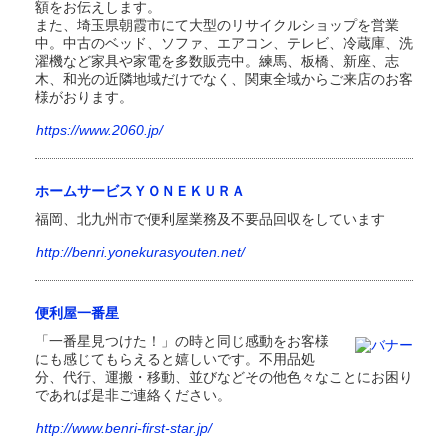
額をお伝えします。
また、埼玉県朝霞市にて大型のリサイクルショップを営業
中。中古のベッド、ソファ、エアコン、テレビ、冷蔵庫、洗
濯機など家具や家電を多数販売中。練馬、板橋、新座、志
木、和光の近隣地域だけでなく、関東全域からご来店のお客
様がおります。
https://www.2060.jp/
ホームサービスＹＯＮＥＫＵＲＡ
福岡、北九州市で便利屋業務及不要品回収をしています
http://benri.yonekurasyouten.net/
便利屋一番星
「一番星見つけた！」の時と同じ感動をお客様
にも感じてもらえると嬉しいです。不用品処
分、代行、運搬・移動、並びなどその他色々なことにお困り
であれば是非ご連絡ください。
http://www.benri-first-star.jp/