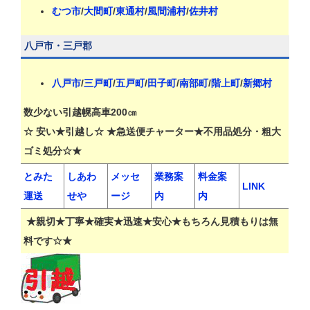
むつ市
/
大間町
/
東通村
/
風間浦村
/
佐井村
八戸市・三戸郡
八戸市
/
三戸町
/
五戸町
/
田子町
/
南部町
/
階上町
/
新郷村
数少ない引越幌高車200㎝
☆ 安い★引越し☆ ★急送便チャーター★不用品処分・粗大
ゴミ処分☆★
とみた
しあわ
メッセ
業務案
料金案
LINK
運送
せや
ージ
内
内
★親切★丁寧★確実★迅速★安心★もちろん見積もりは無
料です☆★