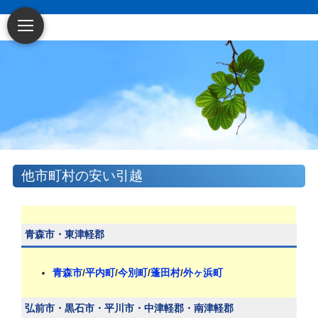
他市町村の安い引越
青森市・東津軽郡
青森市
/
平内町
/
今別町
/
蓬田村
/
外ヶ浜町
弘前市・黒石市・平川市・中津軽郡・南津軽郡