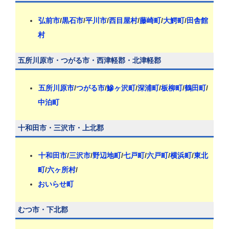
弘前市
/
黒石市
/
平川市
/
西目屋村
/
藤崎町
/
大鰐町
/
田舎館
村
五所川原市・つがる市・西津軽郡・北津軽郡
五所川原市
/
つがる市
/
鰺ヶ沢町
/
深浦町
/
板柳町
/
鶴田町
/
中泊町
十和田市・三沢市・上北郡
十和田市
/
三沢市
/
野辺地町
/
七戸町
/
六戸町
/
横浜町
/
東北
町
/
六ヶ所村
/
おいらせ町
むつ市・下北郡