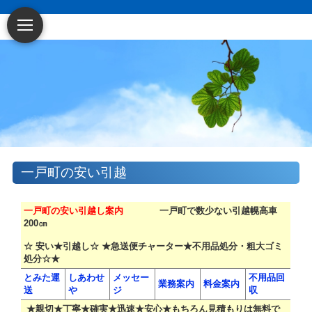
一戸町の安い引越
一戸町の安い引越し案内
一戸町で数少ない引越幌高車
200㎝
☆ 安い★引越し☆ ★急送便チャーター★不用品処分・粗大ゴミ
処分☆★
とみた運
しあわせ
メッセー
不用品回
業務案内
料金案内
送
や
ジ
収
★親切★丁寧★確実★迅速★安心★もちろん見積もりは無料で