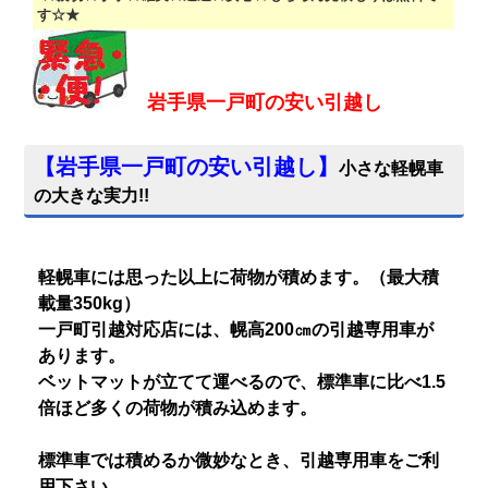
す☆★
岩手県一戸町
の安い引越し
【
岩手県一戸町の安い引越し
】
小さな軽幌車
の大きな実力!!
軽幌車には思った以上に荷物が積めます。（最大積
載量350kg）
一戸町引越対応店には、幌高200㎝の引越専用車が
あります。
ベットマットが立てて運べるので、標準車に比べ1.5
倍ほど多くの荷物が積み込めます。
標準車では積めるか微妙なとき、引越専用車をご利
用下さい。