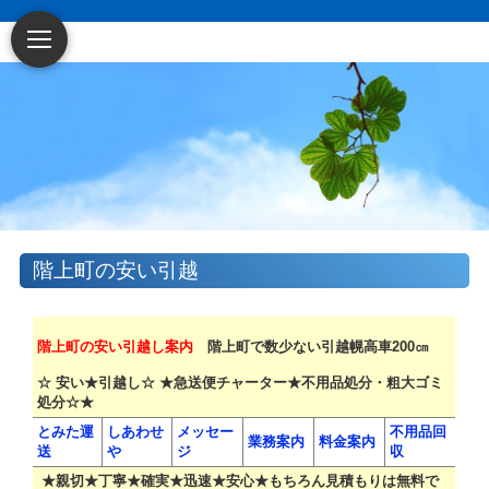
階上町の安い引越
階上町の安い引越し案内
階上町で数少ない引越幌高車200㎝
☆ 安い★引越し☆ ★急送便チャーター★不用品処分・粗大ゴミ
処分☆★
とみた運
しあわせ
メッセー
不用品回
業務案内
料金案内
送
や
ジ
収
★親切★丁寧★確実★迅速★安心★もちろん見積もりは無料で