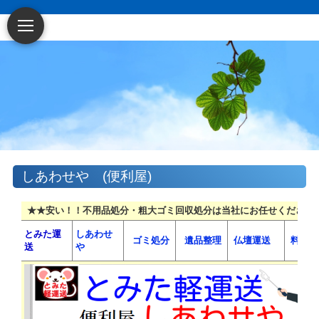
しあわせや (便利屋)
★★安い！！不用品処分・粗大ゴミ回収処分は当社にお任せください★★
とみた運
しあわせ
ゴミ処分
遺品整理
仏壇運送
料金ご
送
や