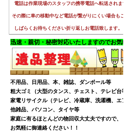
​ 電話は作業現場のスタッフの携帯電話へ転送されます
その際に車の移動中など電話が繋がりにくい場合もござ
しばらくお待ちください折り返しお電話致します。
迅速・親切・秘密対応いたしますので
お気軽に
不用品、日用品、本、雑誌、ダンボール等
粗大ゴミ（大型のタンス、チェスト、テレビ台等
家電リサイクル（テレビ、冷蔵庫、洗濯機、エア
他雑品、パソコン、タイヤ等
家庭に有るほとんどの物回収大丈夫ですので、
お気軽に御連絡ください！！