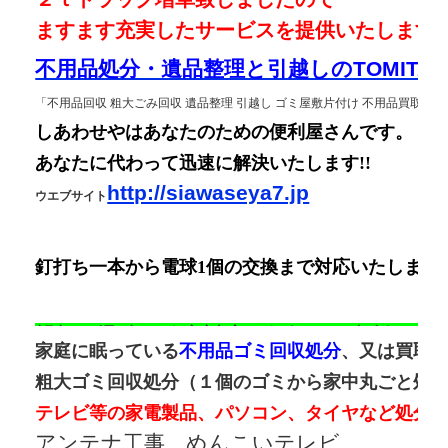
ますます充実したサービスを提供いたします
不用品処分・遺品整理と引越しのTOMITA
「不用品回収 粗大ごみ回収 遺品整理 引越し ゴミ屋敷片付け 不用品買取」​
しあわせやはあなたのための便利屋さんです。
あなたに代わって迅速に解決いたします!!
http://siawaseya7.jp
ウエブサイト
釘打ち一本から電球1個の交換まで対応いたします
親切・迅速・秘密対応お気軽にご相談下さい
家庭に眠っている
不用品ゴミ回収処分
、又は買取
粗大ゴミ回収処分（１個のゴミから家中丸ごと処
テレビ等の家電製品、パソコン、タイヤなど処分
アンテナ工事、めんこいテレビ