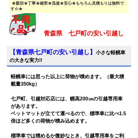
★親切★丁寧★確実★迅速★安心★もちろん見積もりは無料で
す☆★
青森県 七戸町の安い引越し
【
青森県七戸町の安い引越し
】
小さな軽幌車
の大きな実力!!
軽幌車には思った以上に荷物が積めます。（最大積
載量350kg）
七戸町、引越対応店には、幌高200㎝の引越専用車
があります。
ベットマットが立てて運べるので、標準車に比べ1.5
倍ほど多くの荷物が積み込めます。
標準車では積めるか微妙なとき、引越専用車をご利