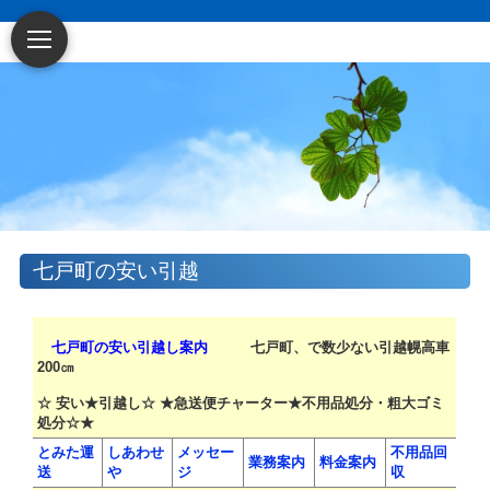
七戸町の安い引越
七戸町の安い引越し案内
七戸町、で数少ない引越幌高車
200㎝
☆ 安い★引越し☆ ★急送便チャーター★不用品処分・粗大ゴミ
処分☆★
とみた運
しあわせ
メッセー
不用品回
業務案内
料金案内
送
や
ジ
収