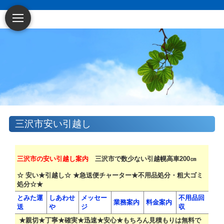
三沢市安い引越し
三沢市の安い引越し案内
三沢市で数少ない引越幌高車200㎝
☆ 安い★引越し☆ ★急送便チャーター★不用品処分・粗大ゴミ
処分☆★
とみた運
しあわせ
メッセー
不用品回
業務案内
料金案内
送
や
ジ
収
★親切★丁寧★確実★迅速★安心★もちろん見積もりは無料で