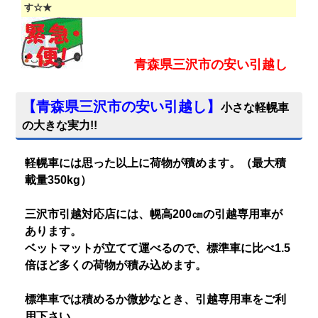
す☆★
青森県三沢市
の安い引越し
【
青森県三沢市の安い引越し
】
小さな軽幌車
の大きな実力!!
軽幌車には思った以上に荷物が積めます。（最大積
載量350kg）
三沢市引越対応店には、幌高200㎝の引越専用車が
あります。
ベットマットが立てて運べるので、標準車に比べ1.5
倍ほど多くの荷物が積み込めます。
標準車では積めるか微妙なとき、引越専用車をご利
用下さい。