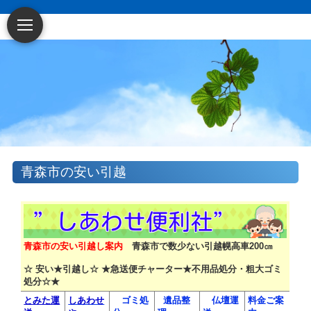
青森市の安い引越
青森市の安い引越し案内
青森市で数少ない引越幌高車200㎝
☆ 安い★引越し☆ ★急送便チャーター★不用品処分・粗大ゴミ
処分☆★
とみた運
しあわせ
ゴミ処
遺品整
仏壇運
料金ご案