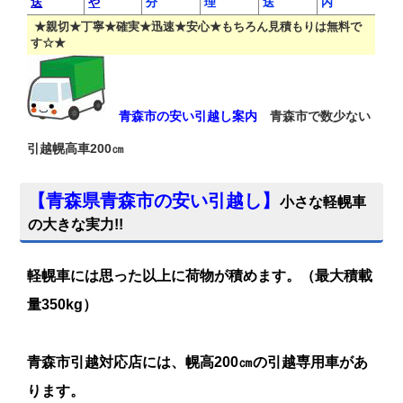
送
や
分
理
送
内
★親切★丁寧★確実★迅速★安心★もちろん見積もりは無料で
す☆★
青森市の安い引越し案内
青森市で数少ない
引越幌高車200㎝
【
青森県青森市の安い引越し
】
小さな軽幌車
の大きな実力!!
軽幌車には思った以上に荷物が積めます。（最大積載
量350kg）
青森市引越対応店には、幌高200㎝の引越専用車があ
ります。